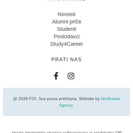
Novosti
Alumni priče
Studenti
Poslodavci
Study4Career
PRATI NAS
@ 2026 FOI. Sva prava pridržana. Website by
Northwest
Agency
.
Izrada internetske stranice sufinancirana je sredstvima OP