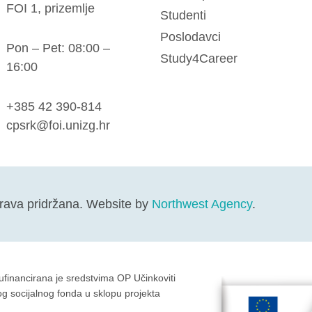
FOI 1, prizemlje
Studenti
Poslodavci
Pon – Pet: 08:00 –
Study4Career
16:00
+385 42 390-814
cpsrk@foi.unizg.hr
rava pridržana. Website by
Northwest Agency
.
sufinancirana je sredstvima OP Učinkoviti
kog socijalnog fonda u sklopu projekta