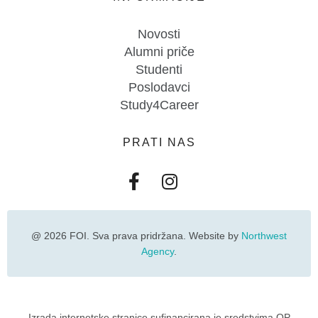
Novosti
Alumni priče
Studenti
Poslodavci
Study4Career
PRATI NAS
@ 2026 FOI. Sva prava pridržana. Website by
Northwest
Agency
.
Izrada internetske stranice sufinancirana je sredstvima OP