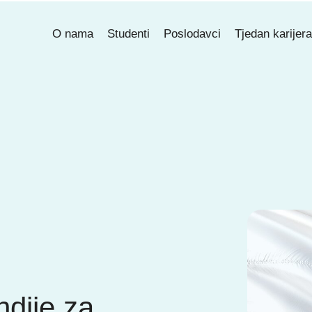
O nama
Studenti
Poslodavci
Tjedan karijer
ndije za