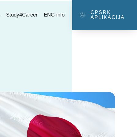
CPSRK
a
Study4Career
ENG info
APLIKACIJA