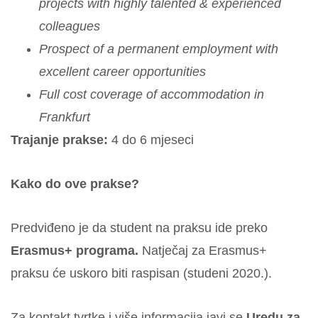
projects with highly talented & experienced
colleagues
Prospect of a permanent employment with
excellent career opportunities
Full cost coverage of accommodation in
Frankfurt
Trajanje prakse:
4 do 6 mjeseci
Kako do ove prakse?
Predviđeno je da student na praksu ide preko
Erasmus+ programa.
Natječaj za Erasmus+
praksu će uskoro biti raspisan (studeni 2020.).
Za kontakt tvrtke i više informacija javi se
Uredu za