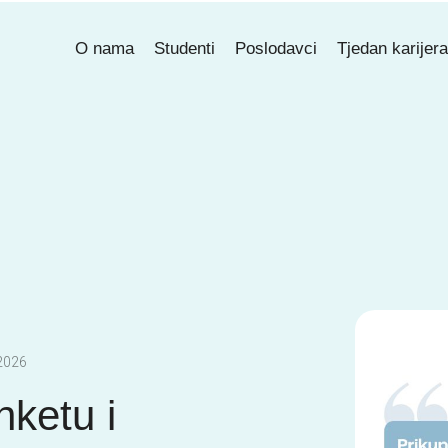
O nama
Studenti
Poslodavci
Tjedan karijer
 2026
nketu i