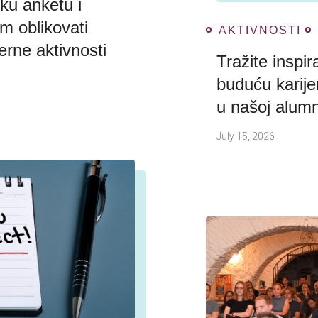
tku anketu i
m oblikovati
AKTIVNOSTI
erne aktivnosti
Tražite inspir
buduću karije
u našoj alumn
July 15, 2026