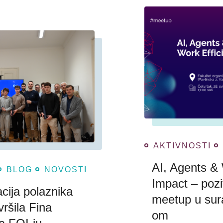
AKTIVNOSTI
AI, Agents & 
BLOG
NOVOSTI
Impact – poz
cija polaznika
meetup u sura
ršila Fina
om