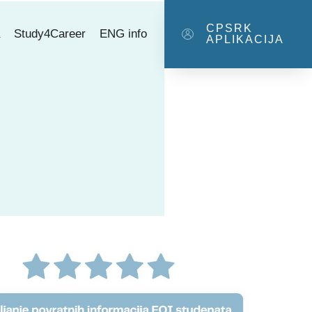
CPSRK
a
Study4Career
ENG info
APLIKACIJA