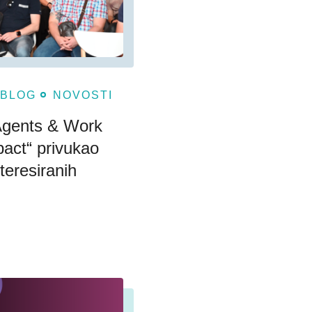
BLOG
NOVOSTI
Agents & Work
pact“ privukao
nteresiranih