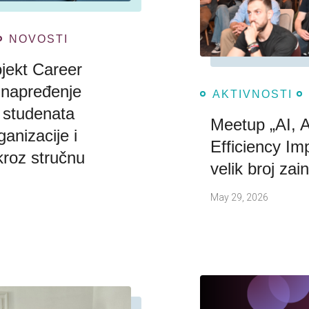
NOVOSTI
jekt Career
napređenje
AKTIVNOSTI
i studenata
Meetup „AI, 
ganizacije i
Efficiency Im
kroz stručnu
velik broj zai
May 29, 2026