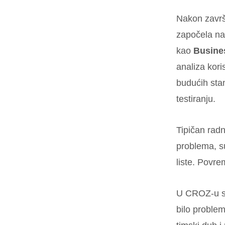
Nakon završe
započela na
kao
Busines
analiza kori
budućih stan
testiranju.
Tipičan radn
problema, 
liste. Povre
U CROZ-u se
bilo problem