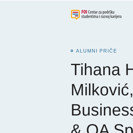
ALUMNI PRIČE
Tihana 
Milković
Business
& QA Spe