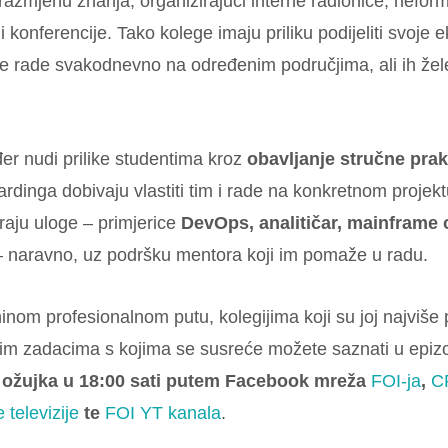
 razmjenu znanja, organizirajući interne radionice, nefo
ni konferencije. Tako kolege imaju priliku podijeliti svoje 
ne rade svakodnevno na određenim područjima, ali ih žel
r nudi prilike studentima kroz
obavljanje stručne pra
dinga dobivaju vlastiti tim i rade na konkretnom projekt
raju uloge – primjerice
DevOps, analitičar, mainframe o
 naravno, uz podršku mentora koji im pomaže u radu.
inom profesionalnom putu, kolegijima koji su joj najviše
m zadacima s kojima se susreće možete saznati u epizo
2. ožujka u 18:00 sati putem Facebook mreža
FOI-ja
,
C
 televizije
te
FOI YT kanala
.