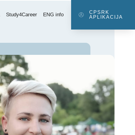
CPSRK
a
Study4Career
ENG info
APLIKACIJA