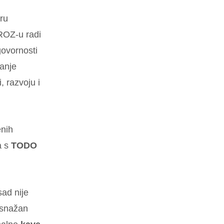
ru
ROZ-u radi
govornosti
ranje
 razvoju i
enih
a s
TODO
ad nije
u snažan