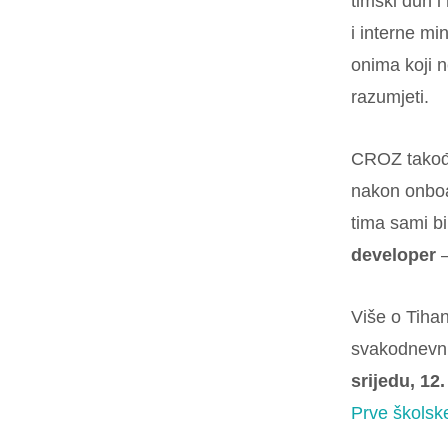
timski duh i
i interne mi
onima koji 
razumjeti.
CROZ takođe
nakon onboar
tima sami bi
developer
–
Više o Tihan
svakodnevni
srijedu, 1
Prve školske