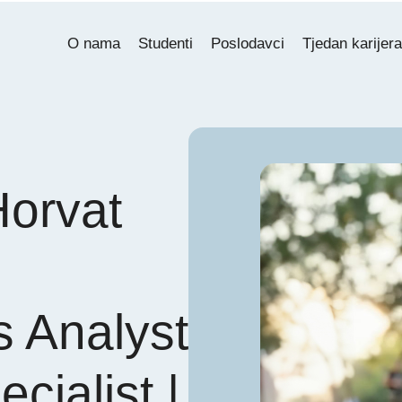
O nama
Studenti
Poslodavci
Tjedan karijer
Horvat
,
 Analyst
cialist |