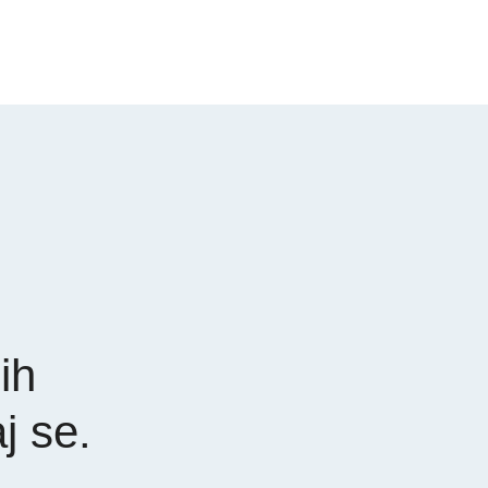
ih
aj se.