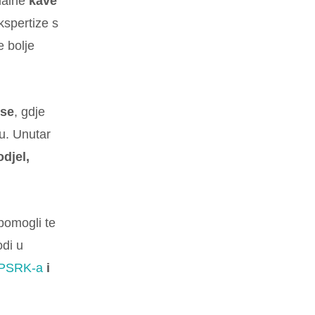
rmalne
kave
ekspertize s
e bolje
kse
, gdje
u. Unutar
djel,
 pomogli te
di u
PSRK-a
i