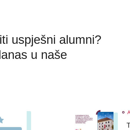
 biti uspješni alumni?
 danas u naše
T