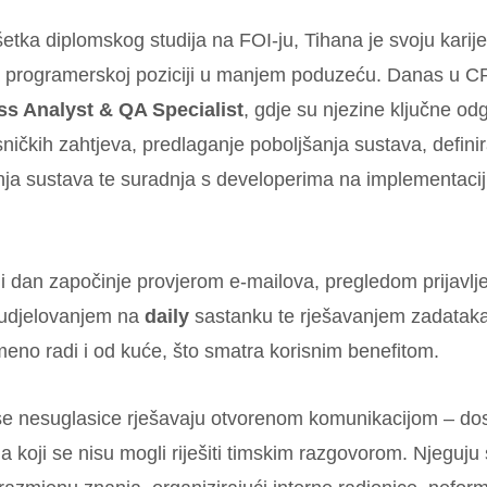
tka diplomskog studija na FOI-ju, Tihana je svoju karije
 programerskoj poziciji u manjem poduzeću. Danas u C
s Analyst & QA Specialist
, gdje su njezine ključne od
sničkih zahtjeva, predlaganje poboljšanja sustava, defini
ja sustava te suradnja s developerima na implementaciji,
i dan započinje provjerom e-mailova, pregledom prijavlj
sudjelovanjem na
daily
sastanku te rješavanjem zadatak
meno radi i od kuće, što smatra korisnim benefitom.
 nesuglasice rješavaju otvorenom komunikacijom – dos
a koji se nisu mogli riješiti timskim razgovorom. Njeguj