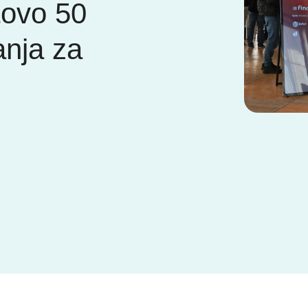
tovo 50
anja za