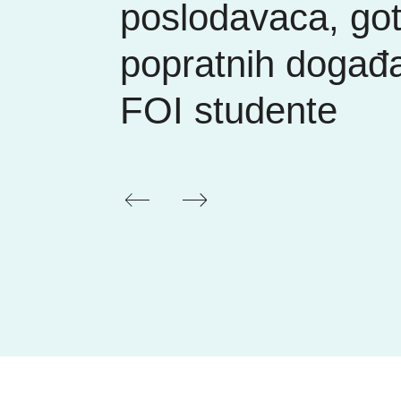
poslodavaca, go
popratnih događ
FOI studente