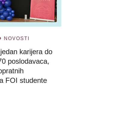
NOVOSTI
Tjedan karijera do
70 poslodavaca,
opratnih
a FOI studente