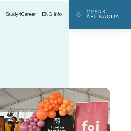
CPSRK
a
Study4Career
ENG info
APLIKACIJA