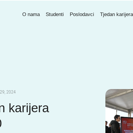
O nama
Studenti
Poslodavci
Tjedan karijer
29, 2024
n karijera
0