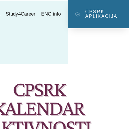
CPSRK
a
Study4Career
ENG info
APLIKACIJA