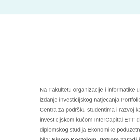
Na Fakultetu organizacije i informatike 
izdanje investicijskog natjecanja Portfoli
Centra za podršku studentima i razvoj kar
investicijskom kućom InterCapital ETF d
diplomskog studija Ekonomike poduzetništ
bila:
Ninom Kostelom, Petrom Taradi i