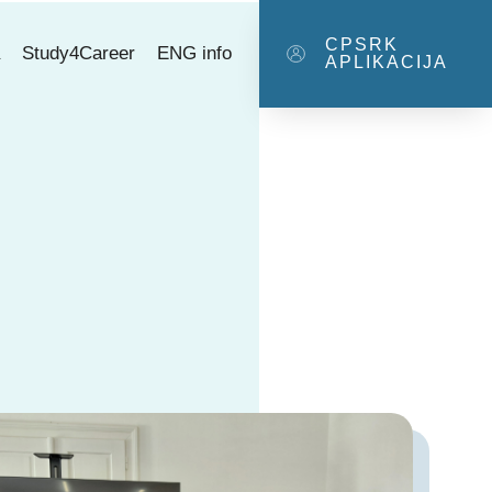
CPSRK
a
Study4Career
ENG info
APLIKACIJA