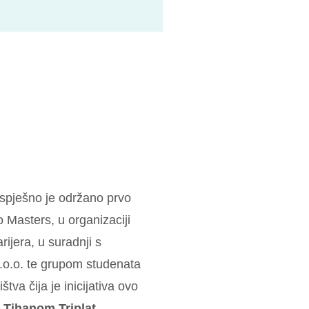
uspješno je održano prvo
o Masters, u organizaciji
ijera, u suradnji s
.o.o. te grupom studenata
va čija je inicijativa ovo
 Tihanom Triplat
.