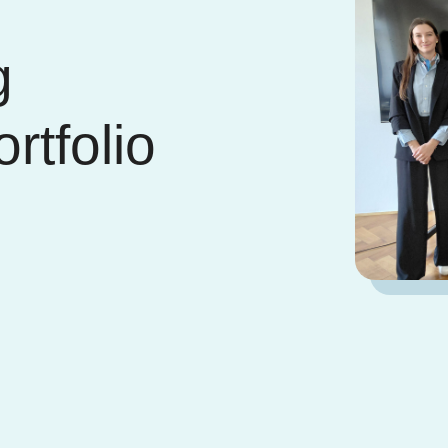
g
rtfolio