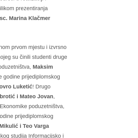
likom prezentiranja
. sc. Marina Klačmer
nom prvom mjestu i izvrsno
kojeg su činili studenti druge
oduzetništva,
Maksim
e godine prijediplomskog
ovro Luketić
! Drugo
obrotić i Mateo Jovan
,
a Ekonomike poduzetništva,
godine prijediplomskog
Mikulić i Teo Varga
og studija Informacijsko i