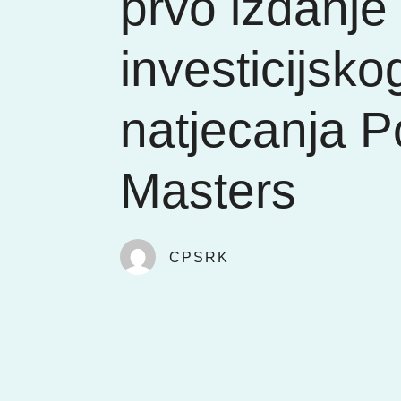
prvo izdanje
investicijsko
natjecanja Po
Masters
CPSRK