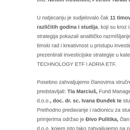
U natjecanju je sudjelovalo čak
11 timo
različitih godina i studija
, koji su kroz
strategija pokazali analitičko razmišljanj
timski rad i kreativnost u pristupu investi
prezentirali investicijske strategije u 
TECHNOLOGY ETF i ADRIA ETF.
Posebno zahvaljujemo članovima stručno
predstavljali:
Tia Marciuš,
Fund Manager
d.o.o.
, doc. dr. sc. Ivana Đunđek te
st
Prethodno predavanje i radionicu za stu
primjerima održao je
Đivo Pulitika,
član
d.o.o. kojem isto tako zahvaljujemo na pod