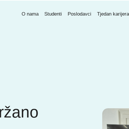
O nama
Studenti
Poslodavci
Tjedan karijer
ržano