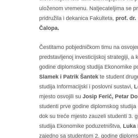
uloženom vremenu. Natjecateljima se pri
pridružila i dekanica Fakulteta,
prof. dr
Čalopa.
Čestitamo pobjedničkom timu na osvoje
predstavljenoj investicijskoj strategiji, a 
godine diplomskog studija Ekonomike p
Slamek i Patrik Šantek
te student drug
studija Informacijski i poslovni sustavi,
L
mjesto osvojili su
Josip Ferić, Petar D
studenti prve godine diplomskog studij
dok su treće mjesto zauzeli studenti 3. 
studija Ekonomike poduzetništva,
Luka 
zajedno sa studentom 2. godine diplomsk