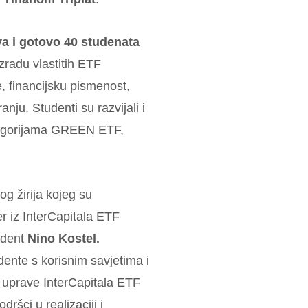
va i gotovo 40 studenata
 izradu vlastitih ETF
e, financijsku pismenost,
ranju. Studenti su razvijali i
kategorijama GREEN ETF,
g žirija kojeg su
 iz InterCapitala ETF
udent
Nino Kostel.
dente s korisnim savjetima i
 uprave InterCapitala ETF
ršci u realizaciji i