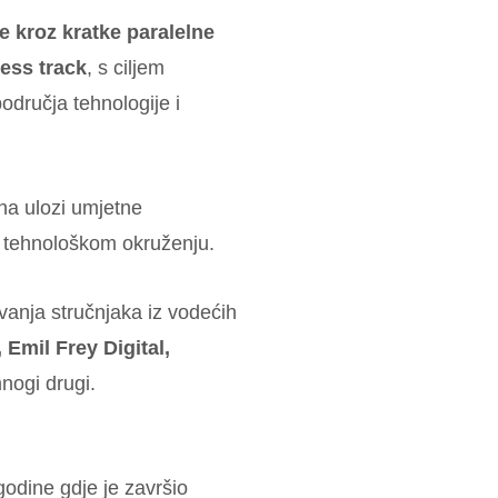
 kroz kratke paralelne
ness track
, s ciljem
područja tehnologije i
na ulozi umjetne
 tehnološkom okruženju.
avanja stručnjaka iz vodećih
 Emil Frey Digital,
nogi drugi.
odine gdje je završio