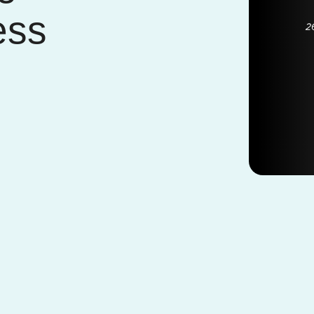
ess
!