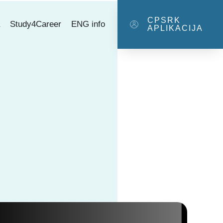
CPSRK
a
Study4Career
ENG info
APLIKACIJA