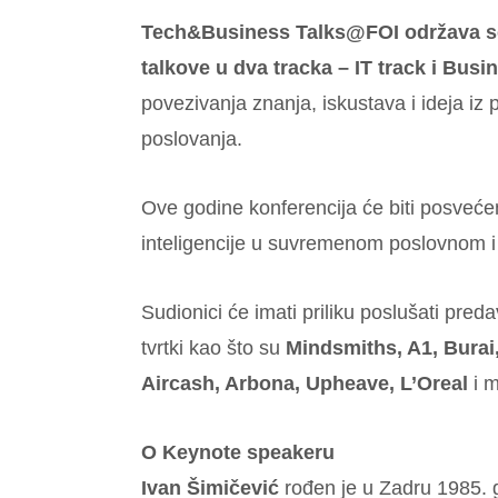
Tech&Business Talks@FOI održava se
talkove u dva tracka – IT track i Busi
povezivanja znanja, iskustava i ideja iz 
poslovanja.
Ove godine konferencija će biti posveće
inteligencije u suvremenom poslovnom i
Sudionici će imati priliku poslušati pred
tvrtki kao što su
Mindsmiths, A1, Burai,
Aircash, Arbona, Upheave, L’Oreal
i m
O Keynote speakeru
Ivan Šimičević
rođen je u Zadru 1985. g