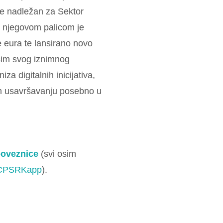
e nadležan za Sektor
od njegovom palicom je
 eura te lansirano novo
sim svog iznimnog
za digitalnih inicijativa,
om usavršavanju posebno u
poveznice
(svi osim
CPSRKapp
).