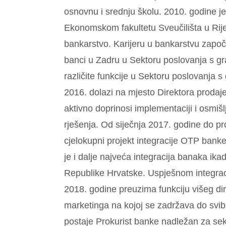
osnovnu i srednju školu. 2010. godine j
Ekonomskom fakultetu Sveučilišta u Rijec
bankarstvo. Karijeru u bankarstvu zapo
banci u Zadru u Sektoru poslovanja s g
različite funkcije u Sektoru poslovanja s
2016. dolazi na mjesto Direktora prodaj
aktivno doprinosi implementaciji i osmišl
rješenja. Od siječnja 2017. godine do p
cjelokupni projekt integracije OTP banke
je i dalje najveća integracija banaka i
Republike Hrvatske. Uspješnom integra
2018. godine preuzima funkciju višeg dir
marketinga na kojoj se zadržava do svi
postaje Prokurist banke nadležan za sekt