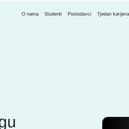
O nama
Studenti
Poslodavci
Tjedan karijer
ugu