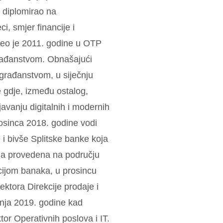
e diplomirao na
i, smjer financije i
čeo je 2011. godine u OTP
rađanstvom. Obnašajući
 građanstvom, u siječnju
e gdje, između ostalog,
javanju digitalnih i modernih
rosinca 2018. godine vodi
 i bivše Splitske banke koja
kada provedena na području
cijom banaka, u prosincu
ektora Direkcije prodaje i
bnja 2019. godine kad
or Operativnih poslova i IT.