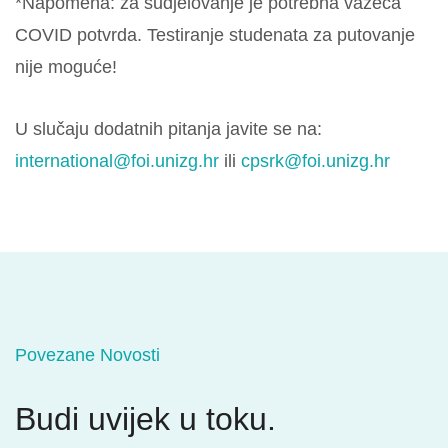
*Napomena: za sudjelovanje je potrebna važeća
COVID potvrda. Testiranje studenata za putovanje
nije moguće!
U slučaju dodatnih pitanja javite se na:
international@foi.unizg.hr
ili
cpsrk@foi.unizg.hr
Povezane Novosti
Budi uvijek u toku.