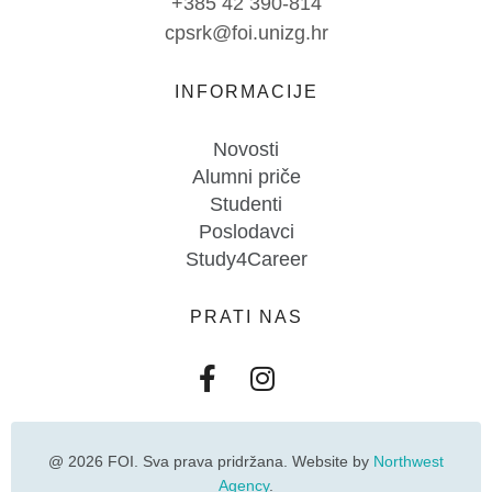
+385 42 390-814
cpsrk@foi.unizg.hr
INFORMACIJE
Novosti
Alumni priče
Studenti
Poslodavci
Study4Career
PRATI NAS
@ 2026 FOI. Sva prava pridržana. Website by
Northwest
Agency
.