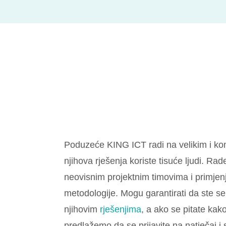
Poduzeće KING ICT radi na velikim i ko
njihova rješenja koriste tisuće ljudi. Ra
neovisnim projektnim timovima i primjen
metodologije. Mogu garantirati da ste se
njihovim
rješenjima
, a ako se pitate kako
predlažemo da se prijavite na natječaj i