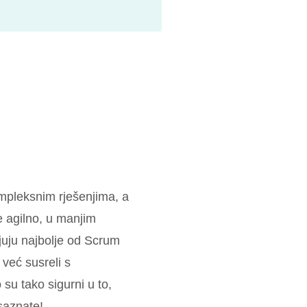
mpleksnim rješenjima, a
de agilno, u manjim
juju najbolje od Scrum
 već susreli s
 su tako sigurni u to,
 saznate!