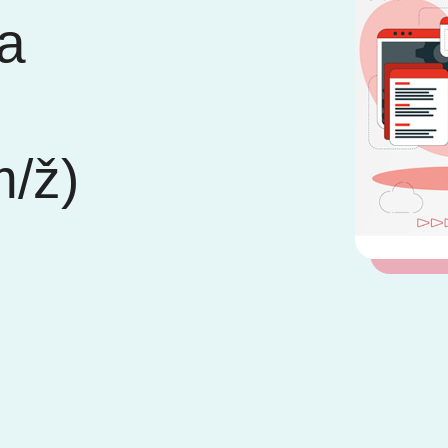
na
m/ž)