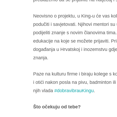
Neovisno o projektu, u King-u će vas kol
podučiti i savjetovati. Njihovi mentori s
podijeliti znanje s novim članovima tima.
edukacije na koje se možete prijaviti. Pr
događanja u Hrvatskoj i inozemstvu gdje u
znanja.
Paze na kulturu firme i biraju kolege s ko
i otići nakon posla na pivu, badminton il
njih vlada
#dobravibrauKingu
.
Što očekuju od tebe?