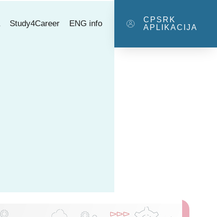
CPSRK
a
Study4Career
ENG info
APLIKACIJA