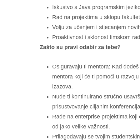
Iskustvo s Java programskim jezik
Rad na projektima u sklopu fakultet
Volju za učenjem i stjecanjem novi
Proaktivnost i sklonost timskom ra
Zašto su pravi odabir za tebe?
Osiguravaju ti mentora: Kad dođeš 
mentora koji će ti pomoći u razvoju
izazova.
Nude ti kontinuirano stručno usavrš
prisustvovanje ciljanim konferencij
Rade na enterprise projektima koji d
od jako velike važnosti.
Prilagođavaju se tvojim studentsk