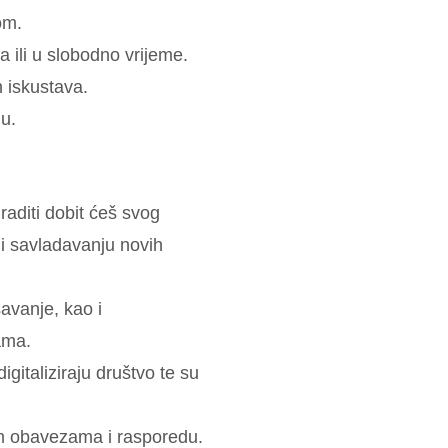
om.
a ili u slobodno vrijeme.
h iskustava.
du.
raditi dobit ćeš svog
 i savladavanju novih
avanje, kao i
ama.
igitaliziraju društvo te su
im obavezama i rasporedu.