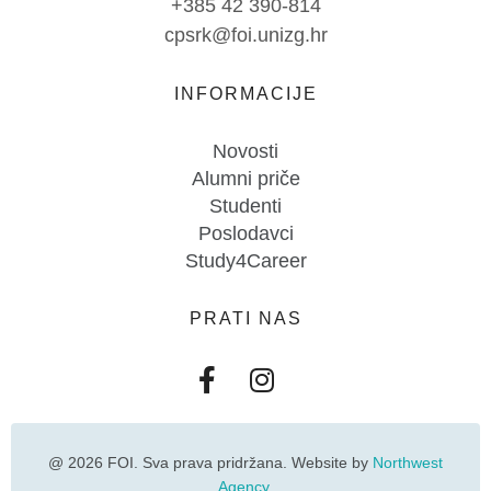
+385 42 390-814
cpsrk@foi.unizg.hr
INFORMACIJE
Novosti
Alumni priče
Studenti
Poslodavci
Study4Career
PRATI NAS
@ 2026 FOI. Sva prava pridržana. Website by
Northwest
Agency
.