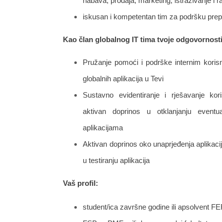
nabava, prodaja, marketing, istraživanje i r
iskusan i kompetentan tim za podršku prep
Kao član globalnog IT tima tvoje odgovornosti 
Pružanje pomoći i podrške internim korisn
globalnih aplikacija u Tevi
Sustavno evidentiranje i rješavanje kori
aktivan doprinos u otklanjanju event
aplikacijama
Aktivan doprinos oko unaprjeđenja aplikac
u testiranju aplikacija
Vaš profil:
student/ica završne godine ili apsolvent 