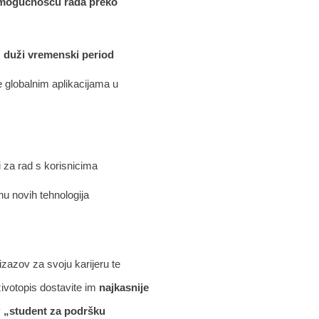
mogućnošću rada preko
z duži vremenski period
ke globalnim aplikacijama u
ni za rad s korisnicima
nu novih tehnologija
azov za svoju karijeru te
ivotopis dostavite im
najkasnije
v
„student za podršku