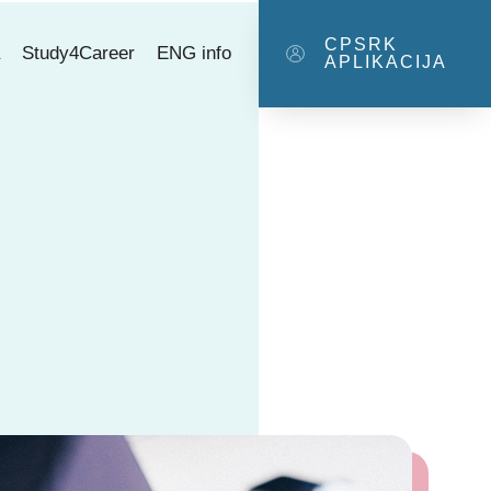
CPSRK
a
Study4Career
ENG info
APLIKACIJA