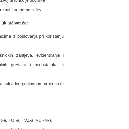
azvoj te funkcije podrške
oznat kao brend u Tevi
uključivat će:
icima iz poslovanja pri korištenju
sničkih zahtjeva, evidentiranje i
ualnih grešaka i nedostataka u
ija sukladno poslovnom procesu te
FER-a, FOI-a, TVZ-a, VERN-a,