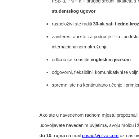
FSB-a, PMF-a ili drugog srodni fakulteta s
studentskog ugovor
raspoloživi ste raditi
30-ak sati tjedno kro
zainteresirani ste za područje IT-a i podrš
internacionalnom okruženju
odlično se koristite
engleskim jezikom
odgovorni, fleksibilni, komunikativni te volj
spremni ste na kontinuirano učenje i primje
Ako ste u navedenom radnom mjestu prepoznali iz
udovoljavate navedenim uvjetima, svoju molbu i ž
do
10. rujna
na mail
posao@pliva.com
uz naslo