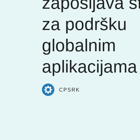
zapošljava s
za podršku
globalnim
aplikacijama
CPSRK