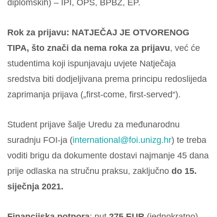
diplomskih) – IPI, OPS, BPBZ, EP.
Rok za prijavu: NATJEČAJ JE OTVORENOG
TIPA, što znači da
nema roka za prijavu
, već će
studentima koji ispunjavaju uvjete Natječaja
sredstva biti dodjeljivana prema principu redoslijeda
zaprimanja prijava („first-come, first-served“).
Student prijave šalje Uredu za međunarodnu
suradnju FOI-ja (
international@foi.unizg.hr
) te treba
voditi brigu da dokumente dostavi najmanje 45 dana
prije odlaska na stručnu praksu, zaključno
do 15.
siječnja 2021.
Financijska potpora
: put
275 EUR
(jednokratno),