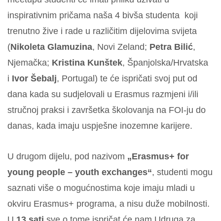
inspirativnim pričama naša 4 bivša studenta koji
trenutno žive i rade u različitim dijelovima svijeta
(
Nikoleta Glamuzina
, Novi Zeland;
Petra Bilić
,
Njemačka;
Kristina Kunštek
, Španjolska/Hrvatska
i
Ivor Šebalj
, Portugal) te će ispričati svoj put od
dana kada su sudjelovali u Erasmus razmjeni i/ili
stručnoj praksi i završetka školovanja na FOI-ju do
danas, kada imaju uspješne inozemne karijere.
U drugom dijelu, pod nazivom
„Erasmus+ for
young people – youth exchanges“
, studenti mogu
saznati više o mogućnostima koje imaju mladi u
okviru Erasmus+ programa, a nisu duže mobilnosti.
U
13 sati
sve o tome ispričat će nam Udruga za