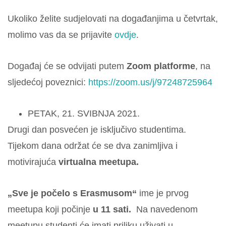
Ukoliko želite sudjelovati na događanjima u četvrtak,
molimo vas da se prijavite
ovdje
.
Događaj će se odvijati putem
Zoom platforme
, na
sljedećoj poveznici:
https://zoom.us/j/97248725964
PETAK, 21. SVIBNJA 2021.
Drugi dan posvećen je isključivo studentima.
Tijekom dana održat će se dva zanimljiva i
motivirajuća
virtualna meetupa.
„Sve je počelo s Erasmusom“
ime je prvog
meetupa koji počinje
u 11 sati.
Na navedenom
meetupu studenti će imati priliku uživati u