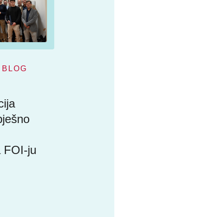
BLOG
ija
pješno
 FOI-ju