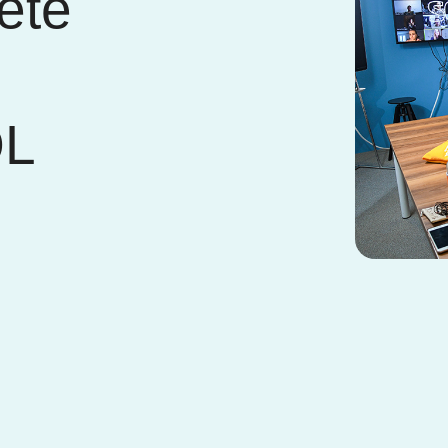
ete
OL