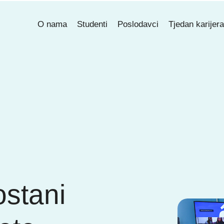
O nama
Studenti
Poslodavci
Tjedan karijer
ostani