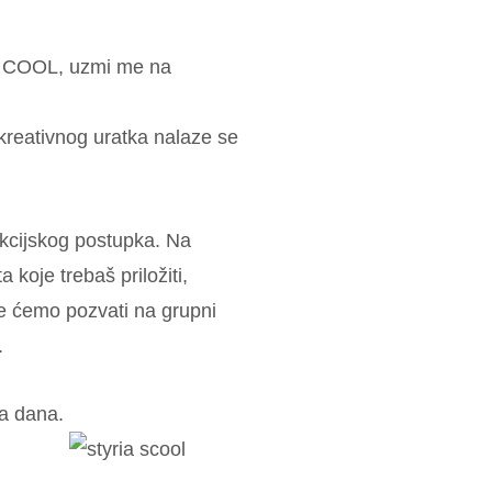
m COOL, uzmi me na
u kreativnog uratka nalaze se
lekcijskog postupka. Na
koje trebaš priložiti,
e ćemo pozvati na grupni
.
a dana.