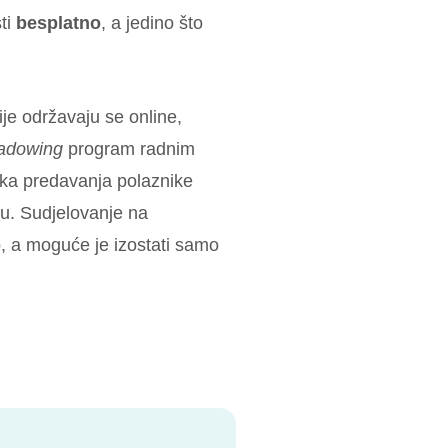
ti
besplatno
, a jedino što
je održavaju se online,
hadowing
program radnim
tka predavanja polaznike
ku. Sudjelovanje na
, a moguće je izostati samo