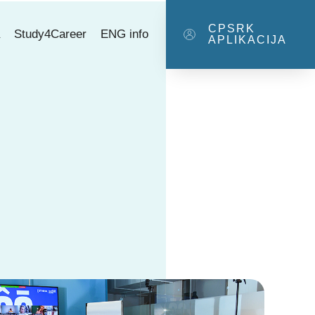
CPSRK
a
Study4Career
ENG info
APLIKACIJA