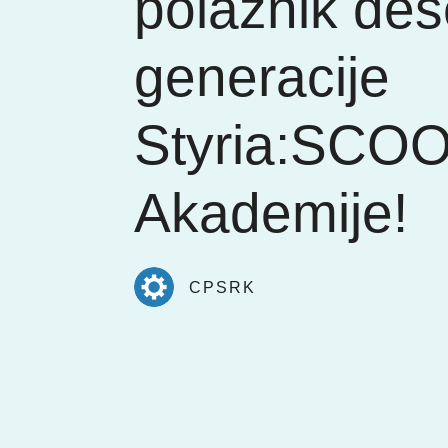
polaznik des
generacije
Styria:SCO
Akademije!
CPSRK