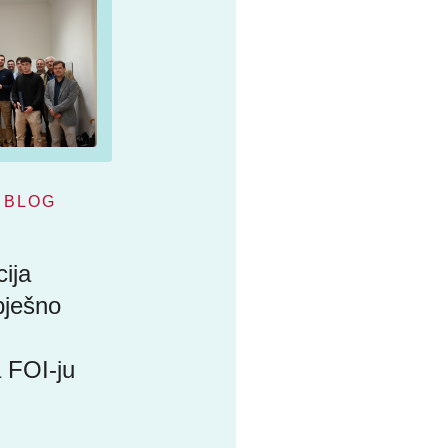
BLOG
ija
pješno
 FOI-ju