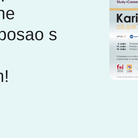
ine
 posao s
m!