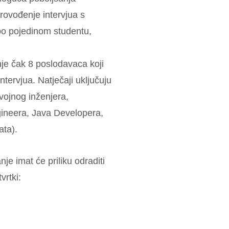
rovođenje intervjua s
po pojedinom studentu,
je čak 8 poslodavaca koji
ntervjua. Natječaji uključuju
zvojnog inženjera,
gineera, Java Developera,
ata).
je imat će priliku odraditi
vrtki: