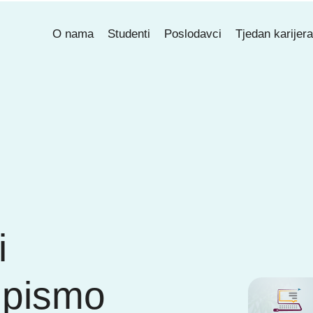
O nama
Studenti
Poslodavci
Tjedan karijer
i
 pismo