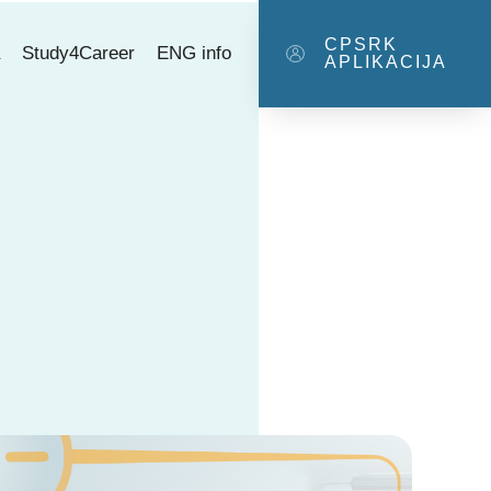
CPSRK
a
Study4Career
ENG info
APLIKACIJA