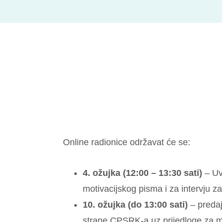
Online radionice održavat će se:
4. ožujka (12:00 – 13:30 sati)
– Uv
motivacijskog pisma i za intervju z
10. ožujka (do 13:00 sati)
–
preda
strane CPSRK-a uz prijedloge za 