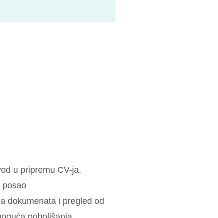
od u pripremu CV-ja,
a posao
ja dokumenata i pregled od
moguća poboljšanja