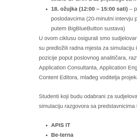
18. ožujka (12:00 – 15:00 sati)
– p
poslodavcima (20-minutni intervju 
putem BigBlueButton sustava)
U ovom ciklusu osigurali smo sudjelovan
su predložili radna mjesta za simulaciju i
pozicije poput poslovnog analitičara, ra
Application Consultanta, Application En
Content Editora, mlađeg voditelja projek
Studenti koji budu odabrani za sudjelovan
simulaciju razgovora sa predstavnicima t
APIS IT
Be-terna