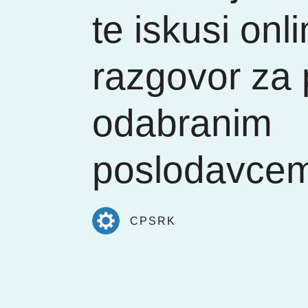
te iskusi onl
razgovor za
odabranim
poslodavce
CPSRK