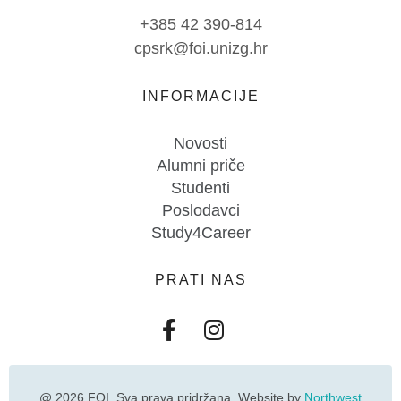
+385 42 390-814
cpsrk@foi.unizg.hr
INFORMACIJE
Novosti
Alumni priče
Studenti
Poslodavci
Study4Career
PRATI NAS
@ 2026 FOI. Sva prava pridržana. Website by
Northwest