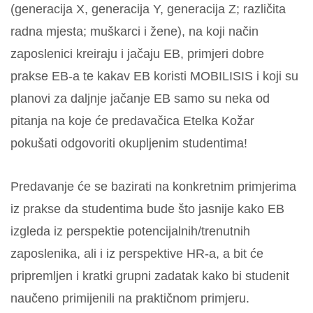
(generacija X, generacija Y, generacija Z; različita
radna mjesta; muškarci i žene), n
a koji način
zaposlenici kreiraju i jačaju EB, p
rimjeri dobre
prakse EB-a te k
akav EB koristi MOBILISIS i koji su
planovi za daljnje jačanje EB
samo su neka od
pitanja na koje će predavačica Etelka Kožar
pokušati odgovoriti okupljenim studentima!
Predavanje će se bazirati na konkretnim primjerima
iz prakse da studentima bude što jasnije kako EB
izgleda iz perspektie potencijalnih/trenutnih
zaposlenika, ali i iz perspektive HR-a, a bit će
pripremljen i kratki grupni zadatak kako bi studenit
naučeno primijenili na praktičnom primjeru.