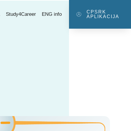
CPSRK
a
Study4Career
ENG info
APLIKACIJA