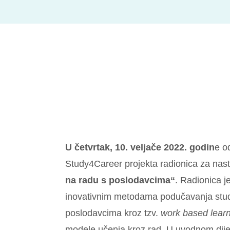
U četvrtak, 10. veljače 2022. godin
e o
Study4Career projekta radionica za nas
na radu s poslodavcima“
. Radionica j
inovativnim metodama podučavanja stud
poslodavcima kroz tzv.
work based lear
modele učenja kroz rad. U uvodnom dij