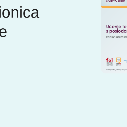
ionica
ke