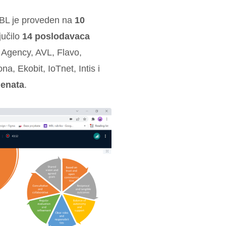
WBL je proveden na
10
jučilo
14 poslodavaca
 Agency, AVL, Flavo,
a, Ekobit, IoTnet, Intis i
denata
.