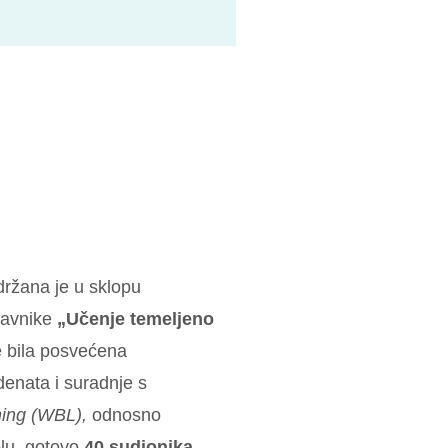
držana je u sklopu
tavnike
„Učenje temeljeno
e bila posvećena
enata i suradnje s
ning (WBL),
odnosno
elu, gotovo
40 sudionika
,