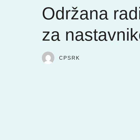
Održana rad
za nastavni
CPSRK